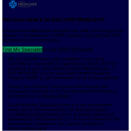
Not sure where to start with Medicare?
A local Arizona Medicare specialist can walk you through your
options — no pressure, no 800 numbers, just real help from
someone in your community.
Find My Specialist
or call
(602) 610-6405
We do not offer every plan available in your area.
Currently we represent 11 organizations which offer 173
products in your area. Please contact Medicare.gov, 1-
800-MEDICARE, or your local State Health Insurance
Program (SHIP) to get information on all of your options.
Privacy and Security: Your privacy and security are
extremely important to us. Your personal information is
protected by our
Privacy Policy
Local Medicare Specialists.com is a non government
entity and is not endorsed by the federal program.
LocalMedicareSpecialists.com is privately owned and
operated by LMS Insurance LLC. If you're looking for the
government's Medicare site, please navigate to
www.medicare.gov.