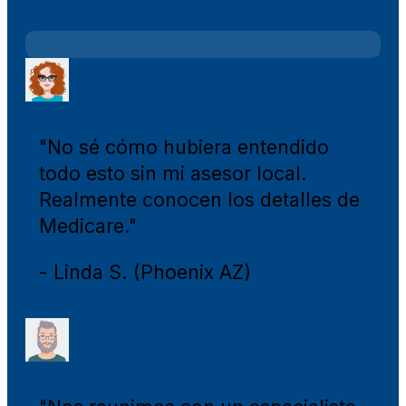
"No sé cómo hubiera entendido
todo esto sin mi asesor local.
Realmente conocen los detalles de
Medicare."
- Linda S. (Phoenix AZ)